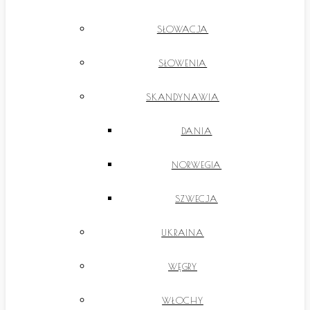
SŁOWACJA
SŁOWENIA
SKANDYNAWIA
DANIA
NORWEGIA
SZWECJA
UKRAINA
WĘGRY
WŁOCHY