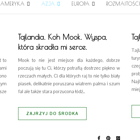
AMERYKA
AZJA
EUROPA
ROZMAITOŚC
Tajlandia. Koh Mook. Wyspa,
Ta
która skradła mi serce.
Taj
tury
t to
Mook to nie jest miejsce dla każdego, dobrze
cze
ami
poczują się tu Ci, którzy potrafią dostrzec piękno w
pro
obno
rzeczach małych, Ci dla których raj to nie tylko biały
Naj
tym
piasek, delikatnie poruszana wiatrem palma i szum
mie
jsze
fal ale także stara porzucona łódź…
ZAJRZYJ DO ŚRODKA