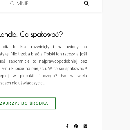
I
O MNIE
jlandia. Co spakować?
landia to kraj rozwinięty i nastawiony na
stykę. Nie trzeba brać z Polski ton rzeczy a jeśli
goś zapomnicie to najprawdopodobniej bez
blemu kupicie na miejscu. W co się spakować?!
lepiej w plecaki! Dlaczego? Bo w wielu
jscach nie uświadczycie…
ZAJRZYJ DO ŚRODKA