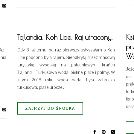
Tajlandia. Koh Lipe. Raj utracony.
Ks
pr
Azji
Gdy 8 lat temu, po raz pierwszy usłyszałam o Koh
W
nia
Lipe podobno była rajem. Nieodkrytą przez masową
turystykę wysepką na południowym krańcu
Jeźd
Tajlandii. Turkusowa woda, piękne plaże i palmy. W
do 
lutym 2018 roku woda nadal była zabójczo
prak
turkusowa, plaże urocze…
tur
ign
obra
ZAJRZYJ DO ŚRODKA