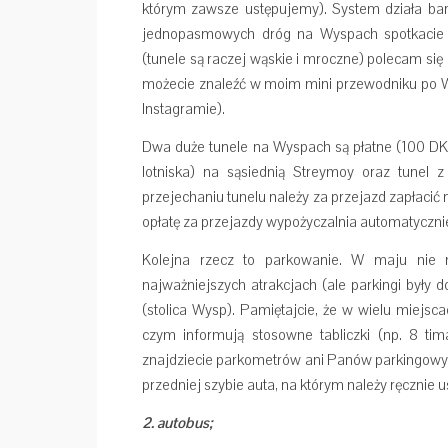
którym zawsze ustępujemy). System działa bard
jednopasmowych dróg na Wyspach spotkacie si
(tunele są raczej wąskie i mroczne) polecam się
możecie znaleźć w moim mini przewodniku po 
Instagramie).
Dwa duże tunele na Wyspach są płatne (100 DKK
lotniska) na sąsiednią Streymoy oraz tunel 
przejechaniu tunelu należy za przejazd zapłacić 
opłatę za przejazdy wypożyczalnia automatycznie 
Kolejna rzecz to parkowanie. W maju nie
najważniejszych atrakcjach (ale parkingi były
(stolica Wysp). Pamiętajcie, że w wielu miejs
czym informują stosowne tabliczki (np. 8 ti
znajdziecie parkometrów ani Panów parkingowyc
przedniej szybie auta, na którym należy ręcznie 
2. autobus;