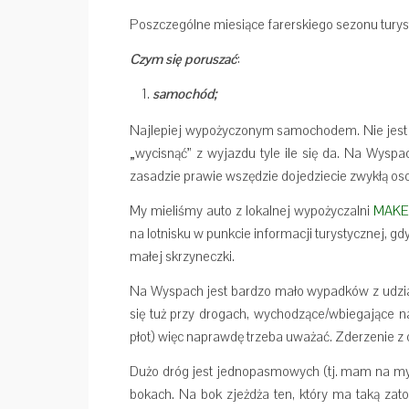
Poszczególne miesiące farerskiego sezonu tury
Czym się poruszać
:
samochód;
Najlepiej wypożyczonym samochodem. Nie jest t
„wycisnąć” z wyjazdu tyle ile się da. Na Wy
zasadzie prawie wszędzie dojedziecie zwykłą os
My mieliśmy auto z lokalnej wypożyczalni
MAKE
na lotnisku w punkcie informacji turystycznej, g
małej skrzyneczki.
Na Wyspach jest bardzo mało wypadków z udzi
się tuż przy drogach, wychodzące/wbiegające na
płot) więc naprawdę trzeba uważać. Zderzenie z o
Dużo dróg jest jednopasmowych (tj. mam na myśl
bokach. Na bok zjeżdża ten, który ma taką zato