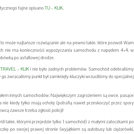
stycznego fajne opisano
TU – KLIK
.
o może najtańsze rozwiązanie ale na pewno takie, które pozwoli Wam
spach nie ma konieczności wypożyczania samochodu z napędem 4×4, w
obówką po asfaltowej drodze.
TRAVEL – KLIK
i nie było żadnych problemów. Samochód odebraliśmy
dy go zwracaliśmy punkt był zamknięty-kluczyki wrzuciliśmy do specjalnej
ałem innych samochodów. Największym zagrożeniem są owce, pasące
 nie kiedy tylko mają ochotę (potrafią nawet przeskoczyć przez spory
wcą zawsze trzeba zgłosić policji!
i takie, którymi przejedzie tylko 1 samochód) z małymi zatoczkami po
czkę po swojej prawej stronie (wyjątkiem są autobusy lub ciężarówki,