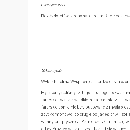
owczych wysp.
Rozkłady lotów, stronę na której możecie dokona
Gdzie spać
:
Wybór hoteli na Wyspach jest bardzo ograniczon
My skorzystaliśmy z tego drugiego rozwiązani
farerskiej wsi z z wiodkiem na cmentarz …. i w
farerskie domki nie były budowane z myślą o os
zbyt komfortowo, po drugie po jakieś chwili zor
wanny ani prysznica! Aż nie chciało nam się wi
odkryliśmy, że w szafie znajdującej się w kuch