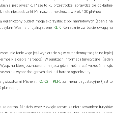
łaśnie jest prysznic. Piszę to ku przestrodze, sprawdzajcie dokładnie
akie oto niespodzianki. Ps. nasz domek kosztował ok 400 pln/noc.
ają ograniczony budżet mogą skorzystać z pól namiotowych (spanie na
 odsyłam Was na oficjalną stronę:
KLIK
. Koniecznie zwrócicie uwagą na
ne i nie tanie więc jeśli wybieracie się w całodzienną trasę to najlepiej
ermosik z ciepłą herbatką). W punktach informacji turystycznej (jeden
a Wysp, na której zaznaczono miejsca gdzie można coś wrzucić na ząb.
 w sezonie a wybór dostępnych dań jest bardzo ograniczony.
a gwiazdkami Michelin:
KOKS – KLIK
, za menu degustacyjne (jest to
 plus napoje.
a za darmo. Niestety wraz z zwiększonym zainteresowaniem turystów