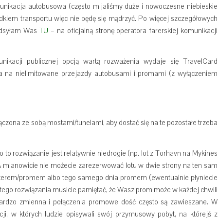
unikacja autobusowa (często mijaliśmy duże i nowoczesne niebieskie
dkiem transportu więc nie będę się mądrzyć. Po więcej szczegółowych
 odsyłam Was
TU
– na oficjalną stronę operatora farerskiej komunikacji
unikacji publicznej opcją wartą rozważenia wydaje się TravelCard
ca na nielimitowane przejazdy autobusami i promami (z wyłączeniem
łączona ze sobą mostami/tunelami, aby dostać się na te pozostałe trzeba
iwo to rozwiązanie jest relatywnie niedrogie (np. lot z Torhavn na Mykines
? A mianowicie nie możecie zarezerwować lotu w dwie strony na ten sam
kopterem/promem albo tego samego dnia promem (ewentualnie płyniecie
 tego rozwiązania musicie pamiętać, że Wasz prom może w każdej chwili
ardzo zmienna i połączenia promowe dość często są zawieszane. W
acji, w których ludzie opisywali swój przymusowy pobyt, na którejś z