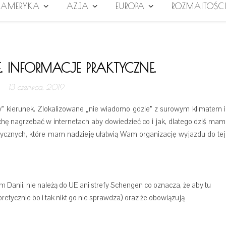
AMERYKA
AZJA
EUROPA
ROZMAITOŚC
 INFORMACJE PRAKTYCZNE.
13 czerwca, 2019
y” kierunek. Zlokalizowane „nie wiadomo gdzie” z surowym klimatem i
ochę nagrzebać w internetach aby dowiedzieć co i jak, dlatego dziś mam
ktycznych, które mam nadzieję ułatwią Wam organizację wyjazdu do tej
Danii, nie należą do UE ani strefy Schengen co oznacza, że aby tu
retycznie bo i tak nikt go nie sprawdza) oraz że obowiązują