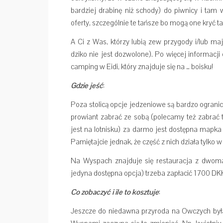
bardziej drabinę niż schody) do piwnicy i tam w
oferty, szczególnie te tańsze bo mogą one kryć t
A Ci z Was, którzy lubią zew przygody i/lub m
dziko nie jest dozwolone). Po więcej informacji
camping w Eidi, który znajduje się na … boisku!
Gdzie jeść
:
Poza stolicą opcje jedzeniowe są bardzo ograniczo
prowiant zabrać ze sobą (polecamy też zabrać t
jest na lotnisku) za darmo jest dostępna mapk
Pamiętajcie jednak, że część z nich działa tylko
Na Wyspach znajduje się restauracja z dwom
jedyna dostępna opcja) trzeba zapłacić 1700 DKK
Co zobaczyć i ile to kosztuje
:
Jeszcze do niedawna przyroda na Owczych był