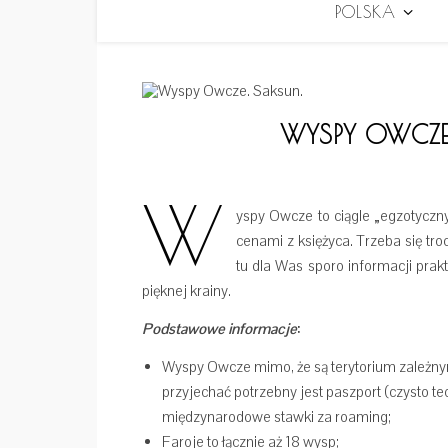
POLSKA
WYSPY OWCZE.
W
yspy Owcze to ciągle „egzotyczn
cenami z księżyca. Trzeba się tr
tu dla Was sporo informacji pra
pięknej krainy.
Podstawowe informacje
:
Wyspy Owcze mimo, że są terytorium zależnym 
przyjechać potrzebny jest paszport (czysto teo
międzynarodowe stawki za roaming;
Faroje to łącznie aż 18 wysp;