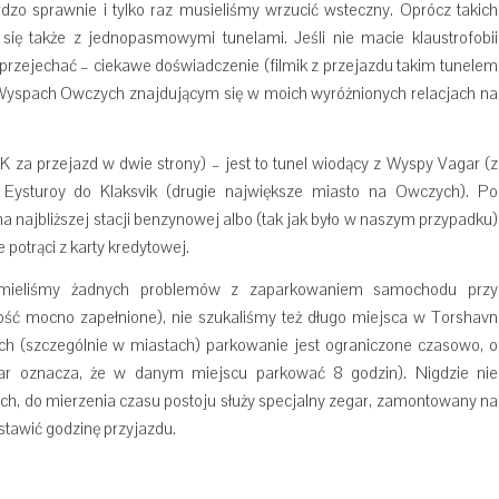
zo sprawnie i tylko raz musieliśmy wrzucić wsteczny. Oprócz takich
ę także z jednopasmowymi tunelami. Jeśli nie macie klaustrofobii
 przejechać – ciekawe doświadczenie (filmik z przejazdu takim tunelem
Wyspach Owczych znajdującym się w moich wyróżnionych relacjach na
 za przejazd w dwie strony) – jest to tunel wiodący z Wyspy Vagar (z
z Eysturoy do Klaksvik (drugie największe miasto na Owczych). Po
na najbliższej stacji benzynowej albo (tak jak było w naszym przypadku)
potrąci z karty kredytowej.
 mieliśmy żadnych problemów z zaparkowaniem samochodu przy
 dość mocno zapełnione), nie szukaliśmy też długo miejsca w Torshavn
cach (szczególnie w miastach) parkowanie jest ograniczone czasowo, o
mar oznacza, że w danym miejscu parkować 8 godzin). Nigdzie nie
h, do mierzenia czasu postoju służy specjalny zegar, zamontowany na
ustawić godzinę przyjazdu.