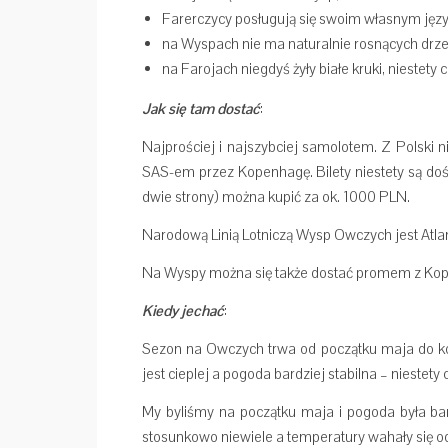
Farerczycy posługują się swoim własnym języ
na Wyspach nie ma naturalnie rosnących drze
na Farojach niegdyś żyły białe kruki, niestety 
Jak się tam dostać
:
Najprościej i najszybciej samolotem. Z Polski 
SAS-em przez Kopenhagę. Bilety niestety są dość
dwie strony) można kupić za ok. 1000 PLN.
Narodową Linią Lotniczą Wysp Owczych jest Atlan
Na Wyspy można się także dostać promem z Ko
Kiedy jechać
:
Sezon na Owczych trwa od początku maja do koń
jest cieplej a pogoda bardziej stabilna – niestety
My byliśmy na początku maja i pogoda była bar
stosunkowo niewiele a temperatury wahały się od