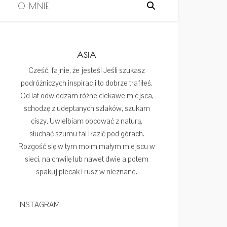
I
O MNIE
ASIA
Cześć, fajnie, że jesteś! Jeśli szukasz
podróżniczych inspiracji to dobrze trafiłeś.
Od lat odwiedzam różne ciekawe miejsca,
schodzę z udeptanych szlaków, szukam
ciszy. Uwielbiam obcować z naturą,
słuchać szumu fal i łazić pod górach.
Rozgość się w tym moim małym miejscu w
sieci, na chwilę lub nawet dwie a potem
spakuj plecak i rusz w nieznane.
INSTAGRAM