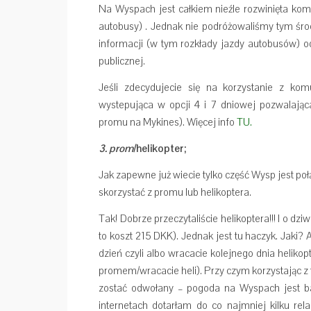
Na Wyspach jest całkiem nieźle rozwinięta kom
autobusy) . Jednak nie podróżowaliśmy tym śro
informacji (w tym rozkłady jazdy autobusów)
publicznej.
Jeśli zdecydujecie się na korzystanie z kom
wystepująca w opcji 4 i 7 dniowej pozwalają
promu na Mykines). Więcej info
TU.
3. prom
/helikopter;
Jak zapewne już wiecie tylko część Wysp jest po
skorzystać z promu lub helikoptera.
Tak! Dobrze przeczytaliście helikoptera!!! I o dz
to koszt 215 DKK). Jednak jest tu haczyk. Jaki
dzień czyli albo wracacie kolejnego dnia heli
promem/wracacie heli). Przy czym korzystając z
zostać odwołany – pogoda na Wyspach jest b
internetach dotarłam do co najmniej kilku rel