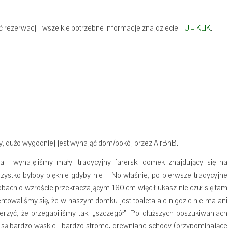
ć rezerwacji i wszelkie potrzebne informacje znajdziecie
TU – KLIK
.
y, dużo wygodniej jest wynająć dom/pokój przez AirBnB.
a i wynajęliśmy mały, tradycyjny farerski domek znajdujący się na
szystko byłoby pięknie gdyby nie … No właśnie, po pierwsze tradycyjne
obach o wzroście przekraczającym 180 cm więc Łukasz nie czuł się tam
ientowaliśmy się, że w naszym domku jest toaleta ale nigdzie nie ma ani
erzyć, że przegapiliśmy taki „szczegół”. Po dłuższych poszukiwaniach
ni są bardzo wąskie i bardzo strome, drewniane schody (przypominające