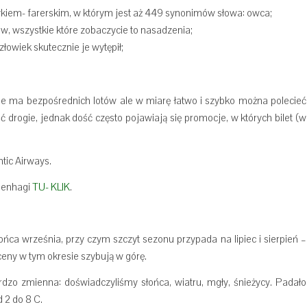
kiem- farerskim, w którym jest aż 449 synonimów słowa: owca;
w, wszystkie które zobaczycie to nasadzenia;
człowiek skutecznie je wytępił;
nie ma bezpośrednich lotów ale w miarę łatwo i szybko można polecieć
 drogie, jednak dość często pojawiają się promocje, w których bilet (w
tic Airways.
penhagi
TU- KLIK
.
ca września, przy czym szczyt sezonu przypada na lipiec i sierpień –
 ceny w tym okresie szybują w górę.
dzo zmienna: doświadczyliśmy słońca, wiatru, mgły, śnieżycy. Padało
 2 do 8 C.