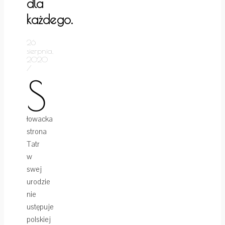
dla
każdego.
26
sierpnia,
2020
/
S
łowacka
strona
Tatr
w
swej
urodzie
nie
ustępuje
polskiej