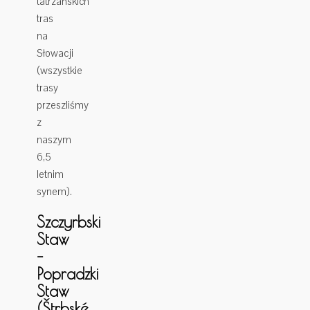
tatrzańskich
tras
na
Słowacji
(wszystkie
trasy
przeszliśmy
z
naszym
6,5
letnim
synem).
Szczyrbski
Staw
–
Popradzki
Staw
(Štrbské