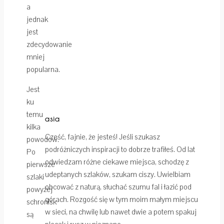
a
jednak
jest
zdecydowanie
mniej
popularna.
Jest
ku
temu
asia
kilka
Cześć, fajnie, że jesteś! Jeśli szukasz
powodów.
podróżniczych inspiracji to dobrze trafiłeś. Od lat
Po
odwiedzam różne ciekawe miejsca, schodzę z
pierwsze
udeptanych szlaków, szukam ciszy. Uwielbiam
szlaki
obcować z naturą, słuchać szumu fal i łazić pod
powyżej
górach. Rozgość się w tym moim małym miejscu
schronisk
w sieci, na chwilę lub nawet dwie a potem spakuj
są