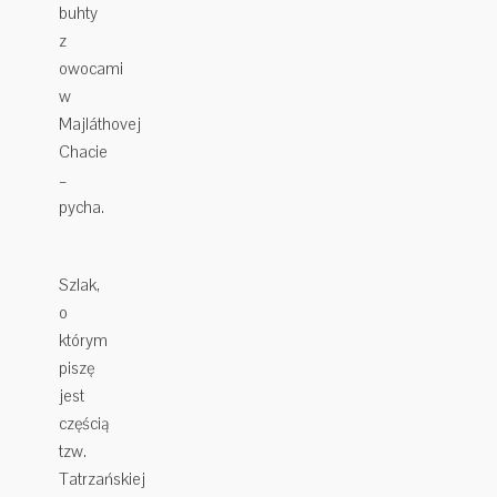
buhty
z
owocami
w
Majláthovej
Chacie
–
pycha.
Szlak,
o
którym
piszę
jest
częścią
tzw.
Tatrzańskiej