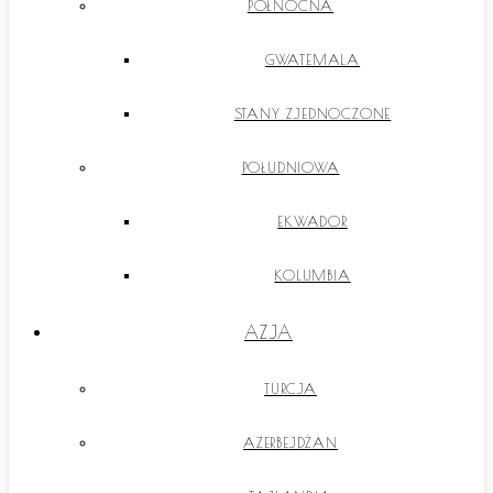
PÓŁNOCNA
GWATEMALA
STANY ZJEDNOCZONE
POŁUDNIOWA
EKWADOR
KOLUMBIA
AZJA
TURCJA
AZERBEJDŻAN