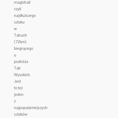
magistrali
czyli
najdłuższego
szlaku
w
Tatrach
(72km)
biegnącego
u
podnóża
Tatr
Wysokich.
Jest
to też
jeden
z
najpopularniejszych
szlaków