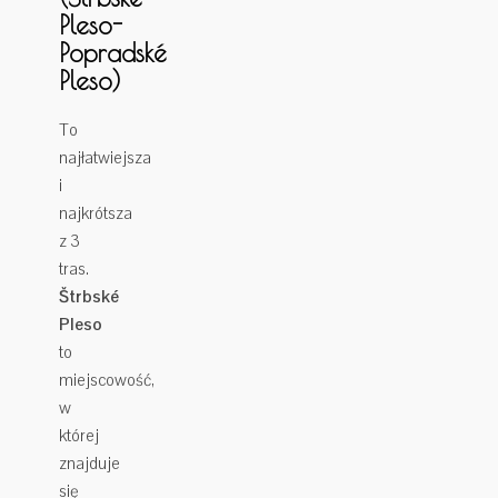
Pleso-
Popradské
Pleso)
To
najłatwiejsza
i
najkrótsza
z 3
tras.
Štrbské
Pleso
to
miejscowość,
w
której
znajduje
się