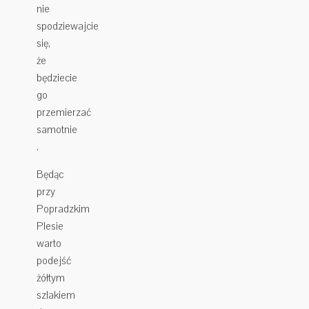
nie
spodziewajcie
się,
że
będziecie
go
przemierzać
samotnie
.
Będąc
przy
Popradzkim
Plesie
warto
podejść
żółtym
szlakiem