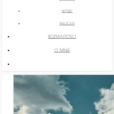
WĘGRY
WŁOCHY
ROZMAITOŚCI
O MNIE