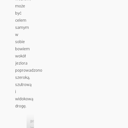
może
być
celem
samym
w
sobie
bowiem
wokół
jeziora
poprowadzono
szeroką,
szutrową
i
widokową
drogę.
przy