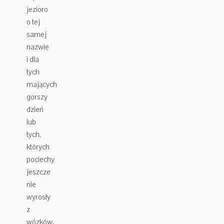
jezioro
o tej
samej
nazwie
i dla
tych
mających
gorszy
dzień
lub
tych,
których
pociechy
jeszcze
nie
wyrosły
z
wózków,