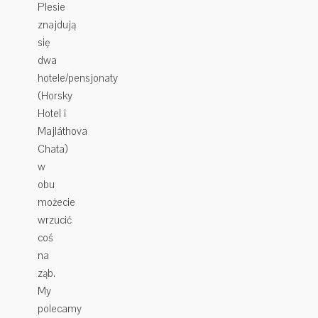
Plesie
znajdują
się
dwa
hotele/pensjonaty
(Horsky
Hotel
i
Majláthova
Chata)
w
obu
możecie
wrzucić
coś
na
ząb.
My
polecamy