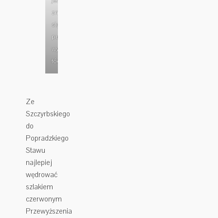
jeziorze
znajduje
się
punkt
wynajmu
łódek
Ze
Szczyrbskiego
do
Popradzkiego
Stawu
najlepiej
wędrować
szlakiem
czerwonym
Przewyższenia