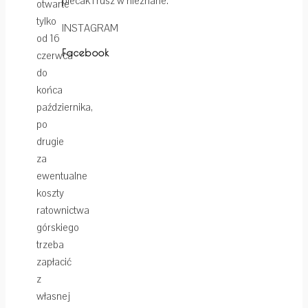
plecak i rusz w nieznane.
otwarte
tylko
INSTAGRAM
od 16
Facebook
czerwca
do
końca
października,
po
drugie
za
ewentualne
koszty
ratownictwa
górskiego
trzeba
zapłacić
z
własnej