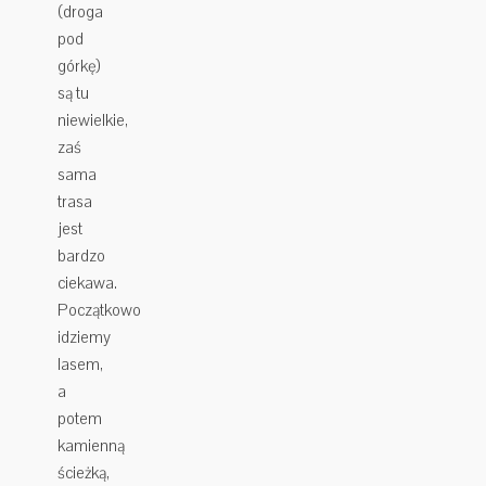
(droga
pod
górkę)
są tu
niewielkie,
zaś
sama
trasa
jest
bardzo
ciekawa.
Początkowo
idziemy
lasem,
a
potem
kamienną
ścieżką,